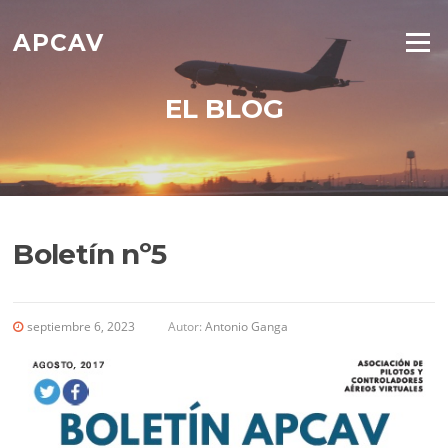
Saltar
al
APCAV
Menú
contenido
EL BLOG
Boletín nº5
septiembre 6, 2023
Autor:
Antonio Ganga