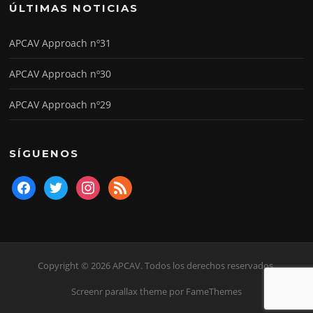
ÚLTIMAS NOTICIAS
APCAV Approach nº31
APCAV Approach nº30
APCAV Approach nº29
SÍGUENOS
facebook
twitter
instagram
rss
Copyright © 2026 APCAV. Todos los derechos reservados.
Screenr parallax theme
por FameThemes