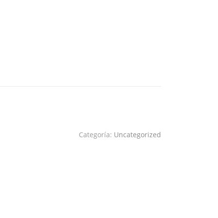
Categoría:
Uncategorized