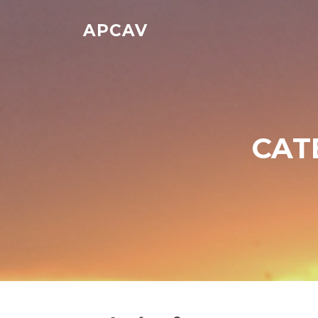
Saltar
al
APCAV
contenido
CAT