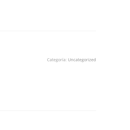
Categoría:
Uncategorized