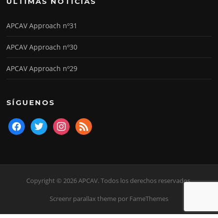
ÚLTIMAS NOTICIAS
APCAV Approach nº31
APCAV Approach nº30
APCAV Approach nº29
SÍGUENOS
facebook
twitter
instagram
rss
Copyright © 2026 APCAV. Todos los derechos reservados.
Screenr parallax theme
por FameThemes