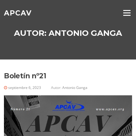
Saltar
al
APCAV
Menú
contenido
AUTOR:
ANTONIO GANGA
Boletín nº21
septiembre 6, 2023
Autor:
Antonio Ganga