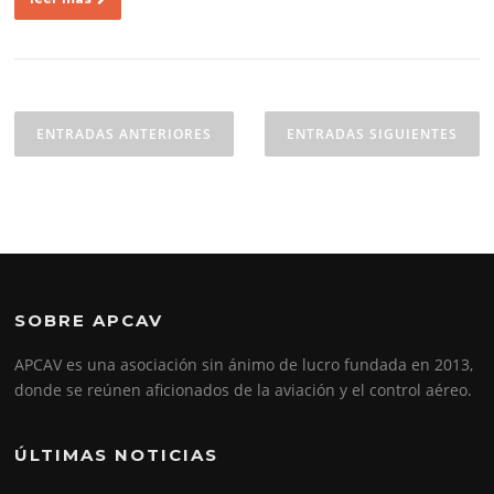
Navegación
de
ENTRADAS ANTERIORES
ENTRADAS SIGUIENTES
entradas
SOBRE APCAV
APCAV es una asociación sin ánimo de lucro fundada en 2013,
donde se reúnen aficionados de la aviación y el control aéreo.
ÚLTIMAS NOTICIAS