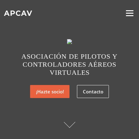
Saltar
al
APCAV
Menú
contenido
ASOCIACIÓN DE PILOTOS Y
CONTROLADORES AÉREOS
VIRTUALES
¡Hazte socio!
Contacto